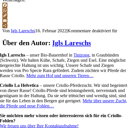
Facebook
WhatsApp
Copy
Link
Email
Teilen
Von
Igls Lareschs
|
16. Februar 2022
|
Kommentare deaktiviert
für
Über den Autor:
Igls Lareschs
Igls Lareschs
– unser Bio-Bauernhof in
Tinizong
, in Graubünden
(Schweiz). Wir halten Kühe, Schafe, Ziegen und Esel. Eine möglichst
tiergerechte Haltung ist uns wichtig. Unsere Schafe und Ziegen
werden von Pro Specie Rara gefördert. Zudem züchten wir Pferde der
Rasse Criollo.
Mehr zum Hof und unseren Tieren…
Criollo La Helvetica
– unsere Criollo-Pferdezucht. Wir sind begeistert
von dieser Rasse! Criollo-Pferde sind leistungsbereit, nervenstark und
genügsam in der Haltung. Da sie sehr trittsicher und wendig sind, sind
sie für das Leben in den Bergen gut geeignet.
Mehr über unsere Zucht,
die Pferde und neue Fohlen…
Sie möchten mehr wissen oder interessieren sich für ein Criollo-
Fohlen?
Wir freuen uns über Ihre Kontaktaufnahme!