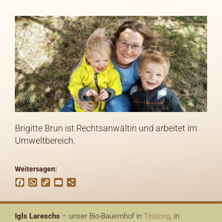
Brigitte Brun ist Rechtsanwältin und arbeitet im
Umweltbereich.
Weitersagen:
Facebook
WhatsApp
Copy
Email
Teilen
Link
Igls Lareschs
– unser Bio-Bauernhof in
Tinizong
, in