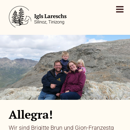
Zum
Inhalt
springen
Allegra!
Wir sind Brigitte Brun und Gion-Franzestg