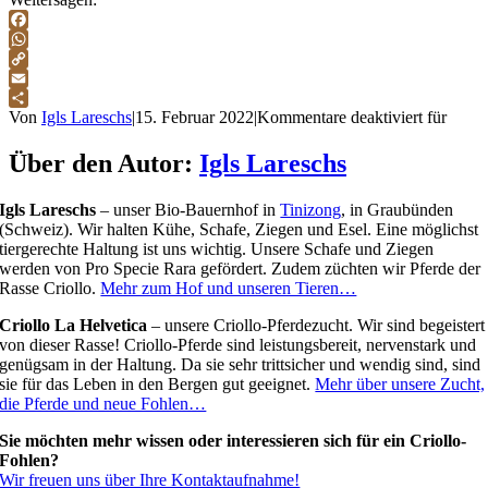
Facebook
WhatsApp
Copy
Link
Email
Teilen
Von
Igls Lareschs
|
15. Februar 2022
|
Kommentare deaktiviert
für
Über den Autor:
Igls Lareschs
Igls Lareschs
– unser Bio-Bauernhof in
Tinizong
, in Graubünden
(Schweiz). Wir halten Kühe, Schafe, Ziegen und Esel. Eine möglichst
tiergerechte Haltung ist uns wichtig. Unsere Schafe und Ziegen
werden von Pro Specie Rara gefördert. Zudem züchten wir Pferde der
Rasse Criollo.
Mehr zum Hof und unseren Tieren…
Criollo La Helvetica
– unsere Criollo-Pferdezucht. Wir sind begeistert
von dieser Rasse! Criollo-Pferde sind leistungsbereit, nervenstark und
genügsam in der Haltung. Da sie sehr trittsicher und wendig sind, sind
sie für das Leben in den Bergen gut geeignet.
Mehr über unsere Zucht,
die Pferde und neue Fohlen…
Sie möchten mehr wissen oder interessieren sich für ein Criollo-
Fohlen?
Wir freuen uns über Ihre Kontaktaufnahme!