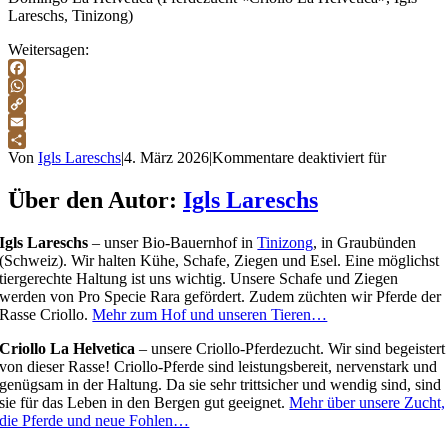
Lareschs, Tinizong)
Weitersagen:
Facebook
WhatsApp
Copy
Link
Email
Teilen
Von
Igls Lareschs
|
4. März 2026
|
Kommentare deaktiviert
für
Über den Autor:
Igls Lareschs
Igls Lareschs
– unser Bio-Bauernhof in
Tinizong
, in Graubünden
(Schweiz). Wir halten Kühe, Schafe, Ziegen und Esel. Eine möglichst
tiergerechte Haltung ist uns wichtig. Unsere Schafe und Ziegen
werden von Pro Specie Rara gefördert. Zudem züchten wir Pferde der
Rasse Criollo.
Mehr zum Hof und unseren Tieren…
Criollo La Helvetica
– unsere Criollo-Pferdezucht. Wir sind begeistert
von dieser Rasse! Criollo-Pferde sind leistungsbereit, nervenstark und
genügsam in der Haltung. Da sie sehr trittsicher und wendig sind, sind
sie für das Leben in den Bergen gut geeignet.
Mehr über unsere Zucht,
die Pferde und neue Fohlen…