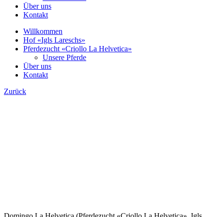
Über uns
Kontakt
Willkommen
Hof «Igls Lareschs»
Pferdezucht «Criollo La Helvetica»
Unsere Pferde
Über uns
Kontakt
Zurück
Domingo La Helvetica (Pferdezucht «Criollo La Helvetica», Igls