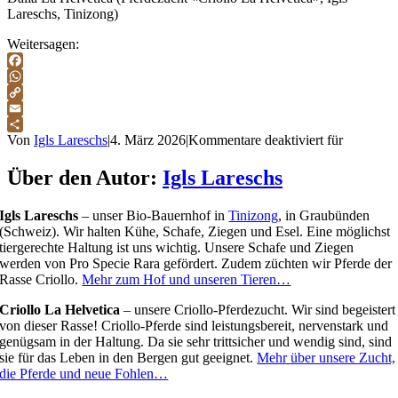
Lareschs, Tinizong)
Weitersagen:
Facebook
WhatsApp
Copy
Link
Email
Teilen
Von
Igls Lareschs
|
4. März 2026
|
Kommentare deaktiviert
für
Über den Autor:
Igls Lareschs
Igls Lareschs
– unser Bio-Bauernhof in
Tinizong
, in Graubünden
(Schweiz). Wir halten Kühe, Schafe, Ziegen und Esel. Eine möglichst
tiergerechte Haltung ist uns wichtig. Unsere Schafe und Ziegen
werden von Pro Specie Rara gefördert. Zudem züchten wir Pferde der
Rasse Criollo.
Mehr zum Hof und unseren Tieren…
Criollo La Helvetica
– unsere Criollo-Pferdezucht. Wir sind begeistert
von dieser Rasse! Criollo-Pferde sind leistungsbereit, nervenstark und
genügsam in der Haltung. Da sie sehr trittsicher und wendig sind, sind
sie für das Leben in den Bergen gut geeignet.
Mehr über unsere Zucht,
die Pferde und neue Fohlen…