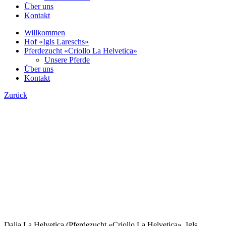
Über uns
Kontakt
Willkommen
Hof «Igls Lareschs»
Pferdezucht «Criollo La Helvetica»
Unsere Pferde
Über uns
Kontakt
Zurück
Dalia La Helvetica (Pferdezucht «Criollo La Helvetica», Igls