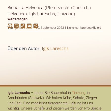
Bigna La Helvetica (Pferdezucht «Criollo La
Helvetica», Igls Lareschs, Tinizong)
Weitersagen:
Facebook
WhatsApp
Copy
Email
Teilen
für
Von
Igls Lareschs
|
20. September 2023
|
Kommentare deaktiviert
Link
Über den Autor:
Igls Lareschs
Igls Lareschs
– unser Bio-Bauernhof in
Tinizong
, in
Graubünden (Schweiz). Wir halten Kühe, Schafe, Ziegen
und Esel. Eine möglichst tiergerechte Haltung ist uns
wichtig. Unsere Schafe und Ziegen werden von Pro Specie