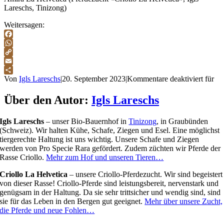
Lareschs, Tinizong)
Weitersagen:
Facebook
WhatsApp
Copy
Link
Email
Teilen
Von
Igls Lareschs
|
20. September 2023
|
Kommentare deaktiviert
für
Über den Autor:
Igls Lareschs
Igls Lareschs
– unser Bio-Bauernhof in
Tinizong
, in Graubünden
(Schweiz). Wir halten Kühe, Schafe, Ziegen und Esel. Eine möglichst
tiergerechte Haltung ist uns wichtig. Unsere Schafe und Ziegen
werden von Pro Specie Rara gefördert. Zudem züchten wir Pferde der
Rasse Criollo.
Mehr zum Hof und unseren Tieren…
Criollo La Helvetica
– unsere Criollo-Pferdezucht. Wir sind begeistert
von dieser Rasse! Criollo-Pferde sind leistungsbereit, nervenstark und
genügsam in der Haltung. Da sie sehr trittsicher und wendig sind, sind
sie für das Leben in den Bergen gut geeignet.
Mehr über unsere Zucht,
die Pferde und neue Fohlen…