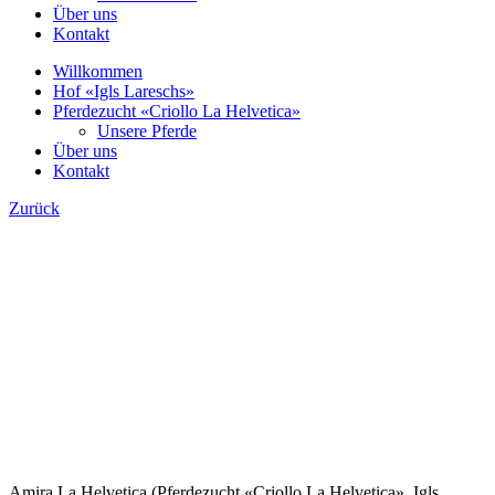
Über uns
Kontakt
Willkommen
Hof «Igls Lareschs»
Pferdezucht «Criollo La Helvetica»
Unsere Pferde
Über uns
Kontakt
Zurück
Amira La Helvetica (Pferdezucht «Criollo La Helvetica», Igls