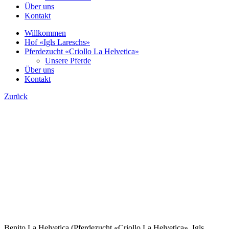
Über uns
Kontakt
Willkommen
Hof «Igls Lareschs»
Pferdezucht «Criollo La Helvetica»
Unsere Pferde
Über uns
Kontakt
Zurück
Benito La Helvetica (Pferdezucht «Criollo La Helvetica», Igls