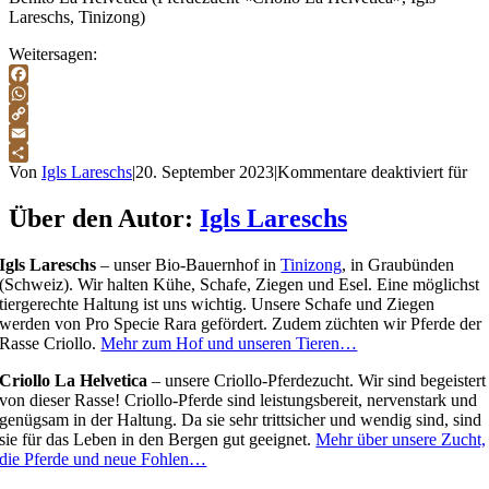
Lareschs, Tinizong)
Weitersagen:
Facebook
WhatsApp
Copy
Link
Email
Teilen
Von
Igls Lareschs
|
20. September 2023
|
Kommentare deaktiviert
für
Über den Autor:
Igls Lareschs
Igls Lareschs
– unser Bio-Bauernhof in
Tinizong
, in Graubünden
(Schweiz). Wir halten Kühe, Schafe, Ziegen und Esel. Eine möglichst
tiergerechte Haltung ist uns wichtig. Unsere Schafe und Ziegen
werden von Pro Specie Rara gefördert. Zudem züchten wir Pferde der
Rasse Criollo.
Mehr zum Hof und unseren Tieren…
Criollo La Helvetica
– unsere Criollo-Pferdezucht. Wir sind begeistert
von dieser Rasse! Criollo-Pferde sind leistungsbereit, nervenstark und
genügsam in der Haltung. Da sie sehr trittsicher und wendig sind, sind
sie für das Leben in den Bergen gut geeignet.
Mehr über unsere Zucht,
die Pferde und neue Fohlen…