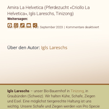
Amira La Helvetica (Pferdezucht «Criollo La
Helvetica», Igls Lareschs, Tinizong)
Weitersagen:
Facebook
WhatsApp
Copy
Email
Teilen
für
Von
Igls Lareschs
|
20. September 2023
|
Kommentare deaktiviert
Link
Über den Autor:
Igls Lareschs
Igls Lareschs
– unser Bio-Bauernhof in
Tinizong
, in
Graubünden (Schweiz). Wir halten Kühe, Schafe, Ziegen
und Esel. Eine möglichst tiergerechte Haltung ist uns
wichtig. Unsere Schafe und Ziegen werden von Pro Specie